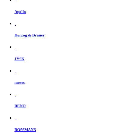
Apollo
Herzog & Bräuer
JYSK
moses
RENO
ROSSMANN